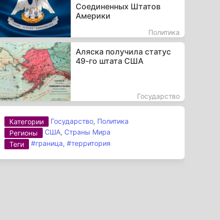
Соединенных Штатов
Америки
Политика
Аляска получила статус
49-го штата США
Государство
Государство
,
Политика
Категории
США
,
Страны Мира
Регионы
#граница
,
#территория
Теги