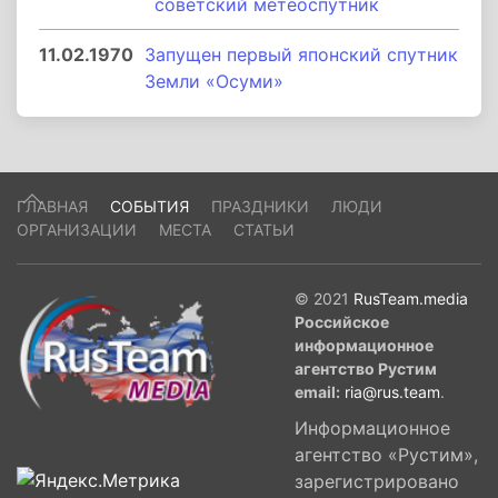
советский метеоспутник
11.02.1970
Запущен первый японский спутник
Земли «Осуми»
ГЛАВНАЯ
СОБЫТИЯ
ПРАЗДНИКИ
ЛЮДИ
ОРГАНИЗАЦИИ
МЕСТА
СТАТЬИ
© 2021
RusTeam.media
Российское
информационное
агентство Рустим
email:
ria@rus.team
.
Информационное
агентство «Рустим»,
зарегистрировано