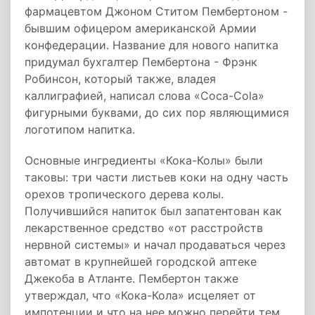
фармацевтом Джоном Ститом Пембертоном -
бывшим офицером американской Армии
конфедерации. Название для нового напитка
придумал бухгалтер Пембертона - Фрэнк
Робинсон, который также, владея
каллиграфией, написал слова «Coca-Cola»
фигурными буквами, до сих пор являющимися
логотипом напитка.
Основные ингредиенты «Кока-Колы» были
таковы: три части листьев коки на одну часть
орехов тропического дерева колы.
Получившийся напиток был запатентован как
лекарственное средство «от расстройств
нервной системы» и начал продаваться через
автомат в крупнейшей городской аптеке
Джекоба в Атланте. Пембертон также
утверждал, что «Кока-Кола» исцеляет от
импотенции и что на нее можно перейти тем,