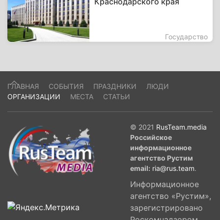
Краснодарского края
Государство
ГЛАВНАЯ
СОБЫТИЯ
ПРАЗДНИКИ
ЛЮДИ
ОРГАНИЗАЦИИ
МЕСТА
СТАТЬИ
© 2021
RusTeam.media
Российское
информационное
агентство Рустим
email:
ria@rus.team
.
Информационное
агентство «Рустим»,
зарегистрировано
Роскомнадзором,