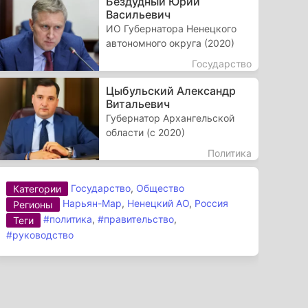
Бездудный Юрий
Васильевич
ИО Губернатора Ненецкого
автономного округа (2020)
Государство
Цыбульский Александр
Витальевич
Губернатор Архангельской
области (с 2020)
Политика
Государство
,
Общество
Категории
Нарьян-Мар
,
Ненецкий АО
,
Россия
Регионы
#политика
,
#правительство
,
Теги
#руководство