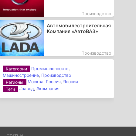
Производство
Автомобилестроительная
Компания «АвтоВАЗ»
Производство
Промышленность
,
Категории
Машиностроение
,
Производство
Москва
,
Россия
,
Япония
Регионы
#завод
,
#компания
Теги
А
СТАТЬИ