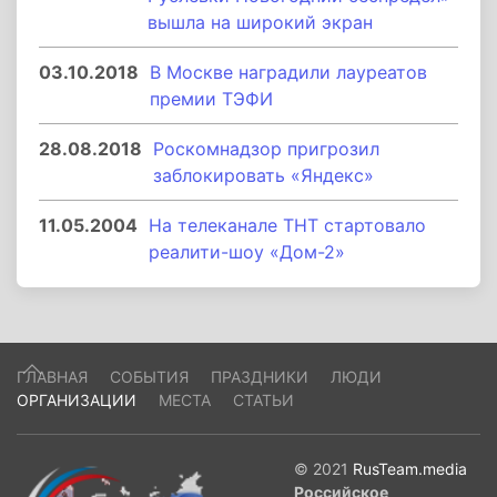
вышла на широкий экран
03.10.2018
В Москве наградили лауреатов
премии ТЭФИ
28.08.2018
Роскомнадзор пригрозил
заблокировать «Яндекс»
11.05.2004
На телеканале ТНТ стартовало
реалити-шоу «Дом-2»
ГЛАВНАЯ
СОБЫТИЯ
ПРАЗДНИКИ
ЛЮДИ
ОРГАНИЗАЦИИ
МЕСТА
СТАТЬИ
© 2021
RusTeam.media
Российское