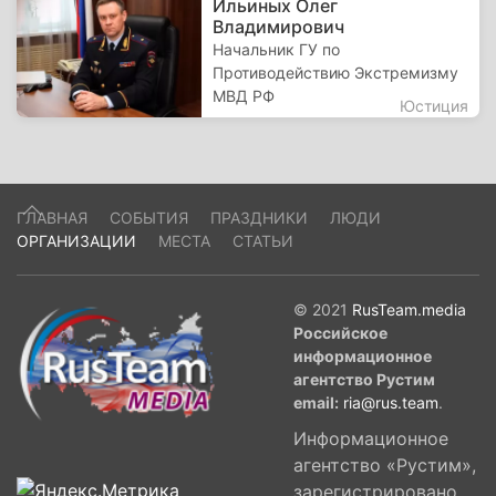
Ильиных Олег
Владимирович
Начальник ГУ по
Противодействию Экстремизму
МВД РФ
Юстиция
ГЛАВНАЯ
СОБЫТИЯ
ПРАЗДНИКИ
ЛЮДИ
ОРГАНИЗАЦИИ
МЕСТА
СТАТЬИ
© 2021
RusTeam.media
Российское
информационное
агентство Рустим
email:
ria@rus.team
.
Информационное
агентство «Рустим»,
зарегистрировано