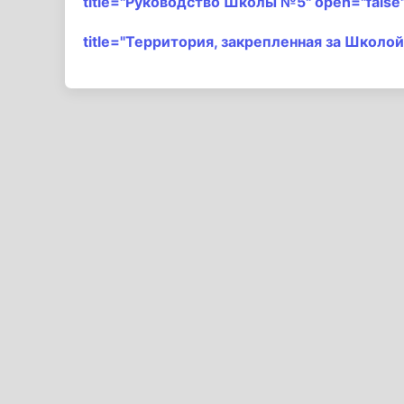
title="Руководство Школы №5" open="false
title="Территория, закрепленная за Школой