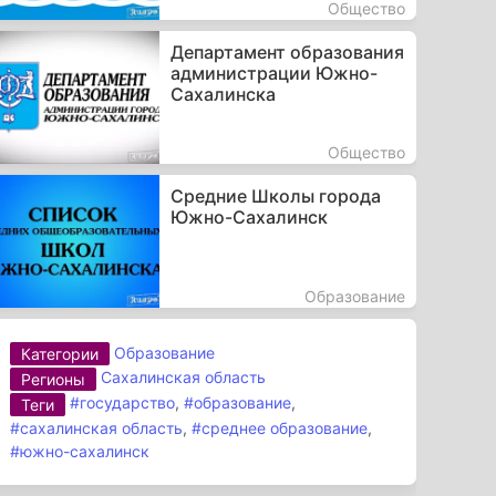
Общество
Департамент образования
администрации Южно-
Сахалинска
Общество
Средние Школы города
Южно-Сахалинск
Образование
Образование
Категории
Сахалинская область
Регионы
#государство
,
#образование
,
Теги
#сахалинская область
,
#среднее образование
,
#южно-сахалинск