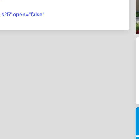
"
 №5" open="false"