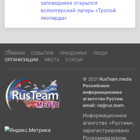
заповеднике открылся
волонтерский лагерь «Тропой
леопарда»
ГЛАВНАЯ
СОБЫТИЯ
ПРАЗДНИКИ
ЛЮДИ
ОРГАНИЗАЦИИ
МЕСТА
СТАТЬИ
© 2021
RusTeam.media
Российское
информационное
агентство Рустим
email:
ria@rus.team
.
Информационное
агентство «Рустим»,
зарегистрировано
Роскомнадзором,