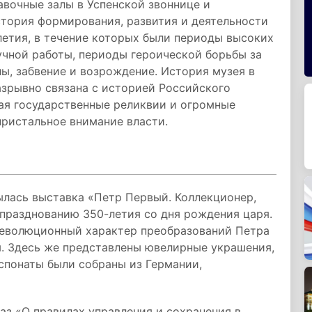
вочные залы в Успенской звоннице и
стория формирования, развития и деятельности
летия, в течение которых были периоды высоких
учной работы, периоды героической борьбы за
ы, забвение и возрождение. История музея в
азрывно связана с историей Российского
ая государственные реликвии и огромные
пристальное внимание власти.
ылась выставка «Петр Первый. Коллекционер,
 празднованию 350-летия со дня рождения царя.
революционный характер преобразований Петра
м. Здесь же представлены ювелирные украшения,
понаты были собраны из Германии,
каз «О правилах управления и сохранения в