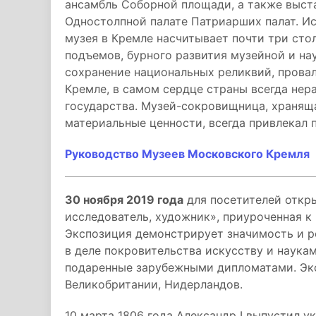
ансамбль Соборной площади, а также выста
Одностолпной палате Патриарших палат. И
музея в Кремле насчитывает почти три сто
подъемов, бурного развития музейной и на
сохранение национальных реликвий, провал
Кремле, в самом сердце страны всегда нер
государства. Музей-сокровищница, хранящ
материальные ценности, всегда привлекал 
Руководство Музеев Московского Кремля
30 ноября 2019 года
для посетителей откр
исследователь, художник», приуроченная к
Экспозиция демонстрирует значимость и 
в деле покровительства искусству и наука
подаренные зарубежными дипломатами. Экс
Великобритании, Нидерландов.
10 марта 1806 года Александр I выпустил у