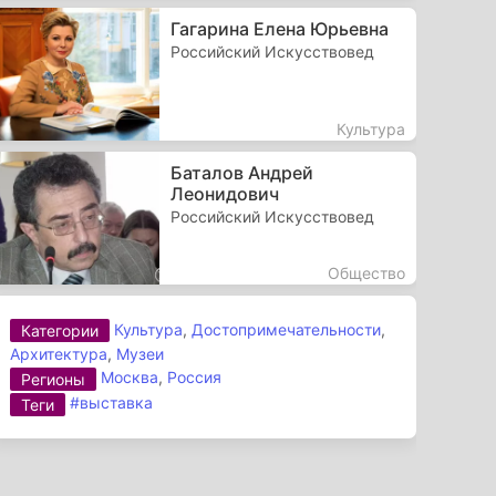
Гагарина Елена Юрьевна
Российский Искусствовед
Культура
Баталов Андрей
Леонидович
Российский Искусствовед
Общество
Культура
,
Достопримечательности
,
Категории
Архитектура
,
Музеи
Москва
,
Россия
Регионы
#выставка
Теги