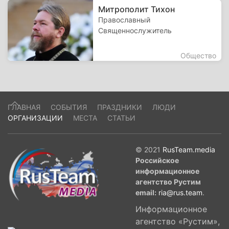
Митрополит Тихон
Православный
Священнослужитель
Общество
ГЛАВНАЯ
СОБЫТИЯ
ПРАЗДНИКИ
ЛЮДИ
ОРГАНИЗАЦИИ
МЕСТА
СТАТЬИ
© 2021
RusTeam.media
Российское
информационное
агентство Рустим
email:
ria@rus.team
.
Информационное
агентство «Рустим»,