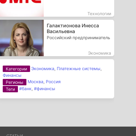
Технологии
Галактионова Инесса
Васильевна
Российский предприниматель
Экономика
Экономика
,
Платежные системы
,
Категории
Финансы
Москва
,
Россия
Регионы
#банк
,
#финансы
Теги
А
СТАТЬИ