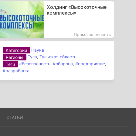
Холдинг «Высокоточные
комплексы»
Промышленность
Наука
Категории
Тула
,
Тульская область
Регионы
#безопасность
,
#оборона
,
#предприятие
,
Теги
#разработка
А
СТАТЬИ