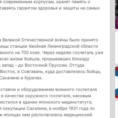
я современным корпусам, хранят память о
таваясь гарантом здоровья и защиты на самых
ла Великой Отечественной войны было принято
ницы станции Хвойная Ленинградской области
анного на 700 коек. Через неделю госпиталь уже
асал жизни бойцов, прорывавших блокаду
 запад - до Восточной Пруссии. Оттуда
Восток, в Совгавань, куда доставлялись бойцы,
Сахалине и Курилах.
оставом и оборудованием военного госпиталя
в качестве окружного госпиталя, каковым
местился в здании японского мединститута,
 оккупации Сахалина, в ноябре 1931 года по
ри японцах нем располагались медицинский