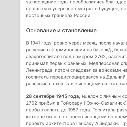
за последние годы преобразились благодар
прошлом и уверенно смотрят в будущее, ос
восточных границах России.
Основание и становление
В 1941 году, ровно через месяц после нача
решение о формировании на базе ж/д боль
эвакогоспиталя под номером 2762, рассчит
принимал первых раненых. Медперсонал сп
Ленинграда, потом следовал за войсками на
госпиталь передислоцировался на Дальний 
раненные в схватках с японцами на южном 
28 сентябре 1945 года,
эшелон с личным с
2762 прибыл в Тойохару (Южно-Сахалинск) 
пробыл вплоть до 1957 года. Госпиталь раз
которое было построено японцами во время
проекту архитектора Генсаку Ашидзаки. П