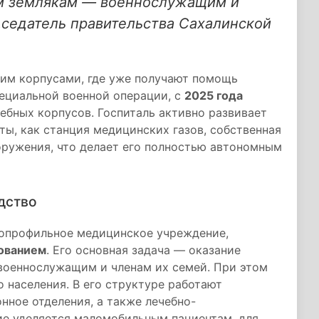
им землякам — военнослужащим и
дседатель правительства Сахалинской
ким корпусами, где уже получают помощь
пециальной военной операции, с
2025 года
ебных корпусов. Госпиталь активно развивает
ты, как станция медицинских газов, собственная
оружения, что делает его полностью автономным
дство
гопрофильное медицинское учреждение,
ованием
. Его основная задача — оказание
оеннослужащим и членам их семей. При этом
 населения. В его структуре работают
нное отделения, а также лечебно-
ие уделяется маломобильным пациентам, для