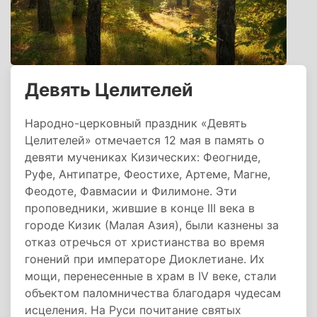
Девять Целителей
Народно-церковный праздник «Девять
Целителей» отмечается 12 мая в память о
девяти мучениках Кизических: Феогниде,
Руфе, Антипатре, Феостихе, Артеме, Магне,
Феодоте, Фавмасии и Филимоне. Эти
проповедники, жившие в конце III века в
городе Кизик (Малая Азия), были казнены за
отказ отречься от христианства во время
гонений при императоре Диоклетиане. Их
мощи, перенесенные в храм в IV веке, стали
объектом паломничества благодаря чудесам
исцеления. На Руси почитание святых