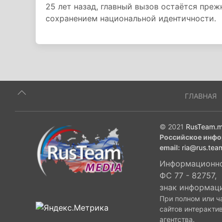
25 лет назад, главный вызов остаётся пре
сохранением национальной идентичности.
ГЛАВНАЯ
© 2021
RusTeam.m
Российское инфо
email:
ria@rus.tea
Информационное
ФС 77 - 82757,
знак информац
При полном или ч
сайтов интеракти
агентства.