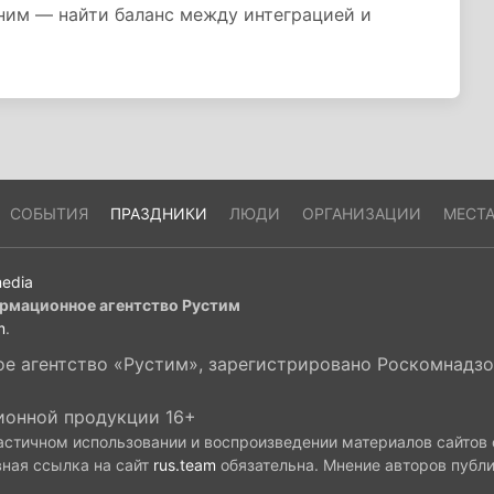
жним — найти баланс между интеграцией и
СОБЫТИЯ
ПРАЗДНИКИ
ЛЮДИ
ОРГАНИЗАЦИИ
МЕСТ
edia
рмационное агентство Рустим
m
.
 агентство «Рустим», зарегистрировано Роскомнадзор
ионной продукции 16+
астичном использовании и воспроизведении материалов сайтов
вная ссылка на сайт
rus.team
обязательна. Мнение авторов публ