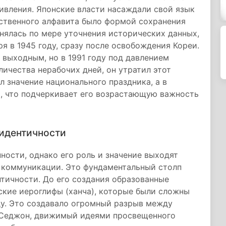
ивления. Японские власти насаждали свой язык
бственного алфавита было формой сохранения
енялась по мере уточнения исторических данных,
ря в 1945 году, сразу после освобождения Кореи.
 выходным, но в 1991 году под давлением
личества нерабочих дней, он утратил этот
ил значение национального праздника, а в
м, что подчеркивает его возрастающую важность
 идентичности
ности, однако его роль и значение выходят
я коммуникации. Это фундаментальный столп
тичности. До его создания образованные
ские иероглифы (ханча), которые были сложны
ду. Это создавало огромный разрыв между
ь Седжон, движимый идеями просвещенного