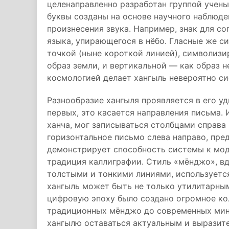
целенаправленно разработан группой учены
буквы созданы на основе научного наблюде
произнесения звука. Например, знак для с
языка, упирающегося в нёбо. Гласные же с
точкой (ныне короткой линией), символизи
образ земли, и вертикальной — как образ н
космологией делает хангыль невероятно с
Разнообразие хангыля проявляется в его уд
первых, это касается направления письма. 
ханча, мог записываться столбцами справа
горизонтальное письмо слева направо, пре
демонстрирует способность системы к мод
традиция каллиграфии. Стиль «мёнджо», вд
толстыми и тонкими линиями, используется 
хангыль может быть не только утилитарным
цифровую эпоху было создано огромное ко
традиционных мёнджо до современных мин
хангылю оставаться актуальным и выразит