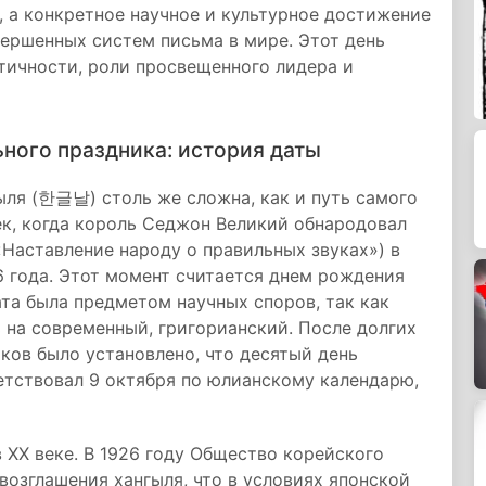
 а конкретное научное и культурное достижение
ершенных систем письма в мире. Этот день
тичности, роли просвещенного лидера и
ьного праздника: история даты
ыля (한글날) столь же сложна, как и путь самого
ек, когда король Седжон Великий обнародовал
Наставление народу о правильных звуках») в
 года. Этот момент считается днем рождения
ата была предметом научных споров, так как
 на современный, григорианский. После долгих
ков было установлено, что десятый день
ветствовал 9 октября по юлианскому календарю,
 XX веке. В 1926 году Общество корейского
озглашения хангыля, что в условиях японской