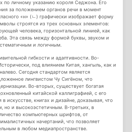
х по личному указанию короля Седжона. Его
ния за положением органов речи в момент
огласного «н» (ㄴ) графически изображает форму
имволы строятся из трех основных элементов:
рующей человека, горизонтальной линией, как
еба. Эта связь между формой буквы, звуком и
истематичным и логичным.
ивительной гибкости и адаптивности. Во-
Исторически, под влиянием Китая, хангыль, как и
 налево. Сегодня стандартом является
дложенное лингвистом Чу Сигёном, что
ернизации. Во-вторых, существует богатая
охновленный китайской каллиграфией, с его
в искусстве, книгах и дизайне, доказывая, что
, но и высокоэстетичным. В-третьих, в
личество компьютерных шрифтов, от
ималистичных начертаний, что позволяет
ельным в любом медиапространстве.