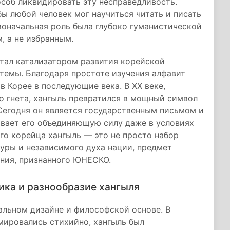
особ ликвидировать эту несправедливость.
бы любой человек мог научиться читать и писать
рвоначальная роль была глубоко гуманистической
, а не избранным.
стал катализатором развития корейской
темы. Благодаря простоте изучения алфавит
в Корее в последующие века. В XX веке,
о гнета, хангыль превратился в мощный символ
Сегодня он является государственным письмом и
ивает его объединяющую силу даже в условиях
го корейца хангыль — это не просто набор
туры и независимого духа нации, предмет
яния, признанного ЮНЕСКО.
ика и разнообразие хангыля
альном дизайне и философской основе. В
мировались стихийно, хангыль был