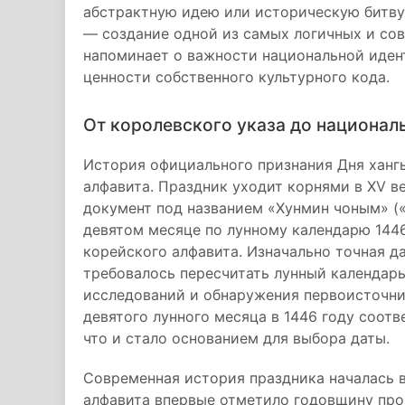
абстрактную идею или историческую битву,
— создание одной из самых логичных и сов
напоминает о важности национальной иден
ценности собственного культурного кода.
От королевского указа до национал
История официального признания Дня ханг
алфавита. Праздник уходит корнями в XV в
документ под названием «Хунмин чоным» («
девятом месяце по лунному календарю 1446
корейского алфавита. Изначально точная д
требовалось пересчитать лунный календарь
исследований и обнаружения первоисточни
девятого лунного месяца в 1446 году соот
что и стало основанием для выбора даты.
Современная история праздника началась в
алфавита впервые отметило годовщину пров