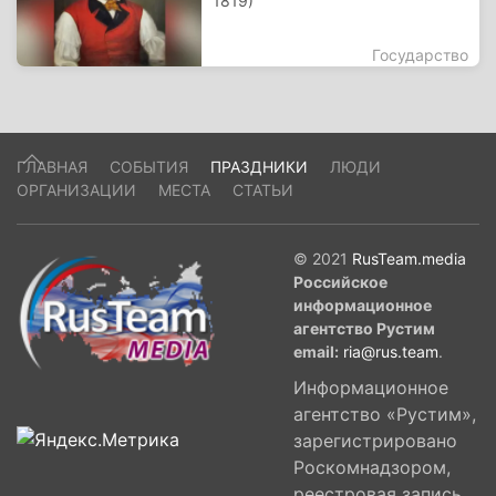
1819)
Государство
ГЛАВНАЯ
СОБЫТИЯ
ПРАЗДНИКИ
ЛЮДИ
ОРГАНИЗАЦИИ
МЕСТА
СТАТЬИ
© 2021
RusTeam.media
Российское
информационное
агентство Рустим
email:
ria@rus.team
.
Информационное
агентство «Рустим»,
зарегистрировано
Роскомнадзором,
реестровая запись