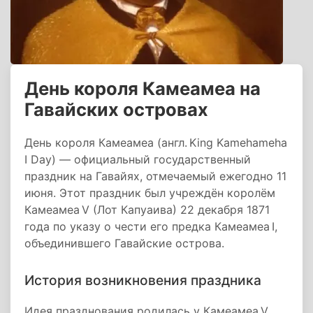
День короля Камеамеа на
Гавайских островах
День короля Камеамеа (англ. King Kamehameha
I Day) — официальный государственный
праздник на Гавайях, отмечаемый ежегодно 11
июня. Этот праздник был учреждён королём
Камеамеа V (Лот Капуаива) 22 декабря 1871
года по указу о чести его предка Камеамеа I,
объединившего Гавайские острова.
История возникновения праздника
Идея празднования родилась у Камеамеа V,