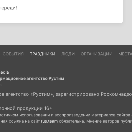
переди!
СОБЫТИЯ
ПРАЗДНИКИ
ЛЮДИ
ОРГАНИЗАЦИИ
МЕСТ
edia
рмационное агентство Рустим
m
.
 агентство «Рустим», зарегистрировано Роскомнадзор
ионной продукции 16+
астичном использовании и воспроизведении материалов сайтов
вная ссылка на сайт
rus.team
обязательна. Мнение авторов публ