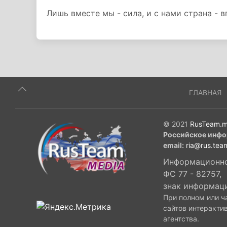
Лишь вместе мы - сила, и с нами страна - в
ГЛАВНАЯ
© 2021
RusTeam.m
Российское инфо
email:
ria@rus.tea
Информационное
ФС 77 - 82757,
знак информац
При полном или ч
сайтов интеракти
агентства.