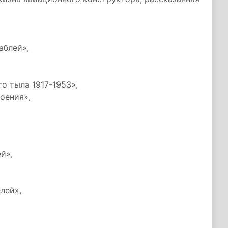
аблей»,
го тыла 1917-1953»,
оения»,
й»,
лей»,