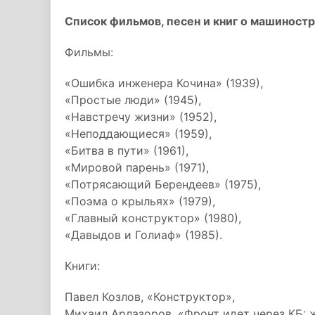
Список фильмов, песен и книг о машиност
Фильмы:
«Ошибка инженера Кочина» (1939),
«Простые люди» (1945),
«Навстречу жизни» (1952),
«Неподдающиеся» (1959),
«Битва в пути» (1961),
«Мировой парень» (1971),
«Потрясающий Берендеев» (1975),
«Поэма о крыльях» (1979),
«Главный конструктор» (1980),
«Давыдов и Голиаф» (1985).
Книги:
Павел Козлов, «Конструктор»,
Михаил Арлазоров, «Фронт идет через КБ: 