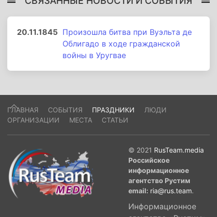
СВЯЗАННЫЕ НОВОСТИ И СОБЫТИЯ
20.11.1845
Произошла битва при Вуэльта де
Облигадо в ходе гражданской
войны в Уругвае
ГЛАВНАЯ
СОБЫТИЯ
ПРАЗДНИКИ
ЛЮДИ
ОРГАНИЗАЦИИ
МЕСТА
СТАТЬИ
© 2021
RusTeam.media
Российское
информационное
агентство Рустим
email:
ria@rus.team
.
Информационное