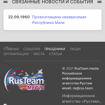
СВЯЗАННЫЕ НОВОСТИ И СОБЫТИЯ
22.09.1960
Провозглашена независимая
Республика Мали
ГЛАВНАЯ
СОБЫТИЯ
ПРАЗДНИКИ
ЛЮДИ
ОРГАНИЗАЦИИ
МЕСТА
СТАТЬИ
© 2021
RusTeam.media
Российское
информационное
агентство Рустим
email:
ria@rus.team
.
Информационное
агентство «Рустим»,