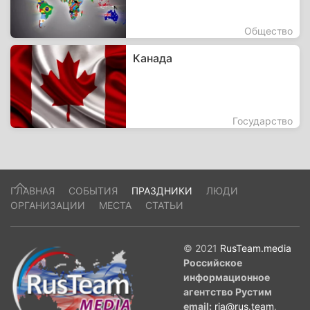
Общество
Канада
Государство
ГЛАВНАЯ
СОБЫТИЯ
ПРАЗДНИКИ
ЛЮДИ
ОРГАНИЗАЦИИ
МЕСТА
СТАТЬИ
© 2021
RusTeam.media
Российское
информационное
агентство Рустим
email:
ria@rus.team
.