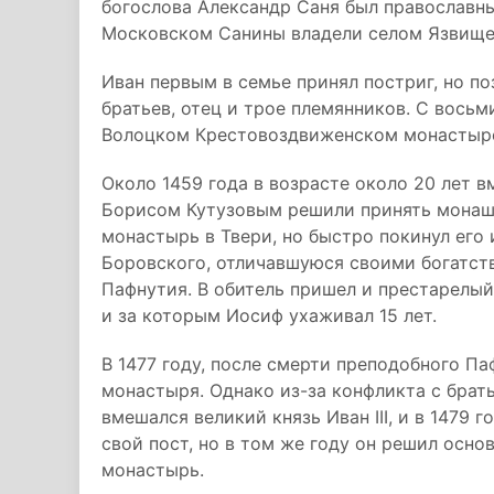
богослова Александр Саня был православн
Московском Санины владели селом Язвище
Иван первым в семье принял постриг, но п
братьев, отец и трое племянников. С восьм
Волоцком Крестовоздвиженском монастыр
Около 1459 года в возрасте около 20 лет 
Борисом Кутузовым решили принять монаше
монастырь в Твери, но быстро покинул его
Боровского, отличавшуюся своими богатств
Пафнутия. В обитель пришел и престарелый
и за которым Иосиф ухаживал 15 лет.
В 1477 году, после смерти преподобного П
монастыря. Однако из-за конфликта с брат
вмешался великий князь Иван III, и в 1479 
свой пост, но в том же году он решил осн
монастырь.