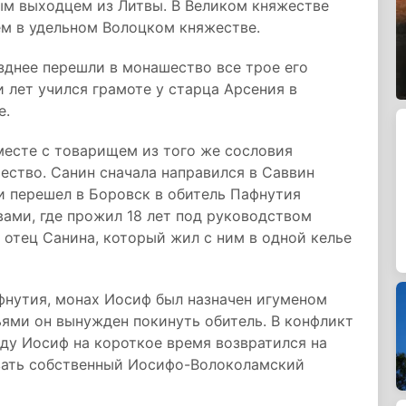
ым выходцем из Литвы. В Великом княжестве
м в удельном Волоцком княжестве.
озднее перешли в монашество все трое его
и лет учился грамоте у старца Арсения в
е.
вместе с товарищем из того же сословия
ство. Санин сначала направился в Саввин
 и перешел в Боровск в обитель Пафнутия
ами, где прожил 18 лет под руководством
 отец Санина, который жил с ним в одной келье
афнутия, монах Иосиф был назначен игуменом
ьями он вынужден покинуть обитель. В конфликт
году Иосиф на короткое время возвратился на
овать собственный Иосифо-Волоколамский