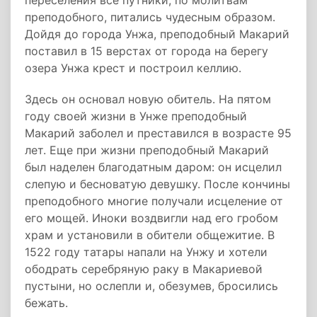
переселения все путники, по молитвам
преподобного, питались чудесным образом.
Дойдя до города Унжа, преподобный Макарий
поставил в 15 верстах от города на берегу
озера Унжа крест и построил келлию.
Здесь он основал новую обитель. На пятом
году своей жизни в Унже преподобный
Макарий заболел и преставился в возрасте 95
лет. Еще при жизни преподобный Макарий
был наделен благодатным даром: он исцелил
слепую и бесноватую девушку. После кончины
преподобного многие получали исцеление от
его мощей. Иноки воздвигли над его гробом
храм и установили в обители общежитие. В
1522 году татары напали на Унжу и хотели
ободрать серебряную раку в Макариевой
пустыни, но ослепли и, обезумев, бросились
бежать.