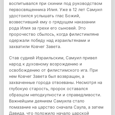
воспитывался при скинии под руководством
первосвященника Илия. Уже в 12 лет Самуил
удостоился услышать глас Божий,
возвестивший ему о грядущем наказании
рода Илия за грехи его сыновей. Это
пророчество сбылось, когда филистимляне
одержали победу над израильтянами и
захватили Ковчег Завета.
Став судией Израильским, Самуил привел
народ к духовному возрождению и
освобождению от филистимского ига. При
нем Ковчег Завета был возвращен, а
захваченные города отвоеваны. Несмотря на
глубокую старость, пророк оставался
образцом неподкупности и справедливости.
Важнейшим деянием Самуила стало
помазание на царство сначала Саула, а затем
Давида, что положило начало царской