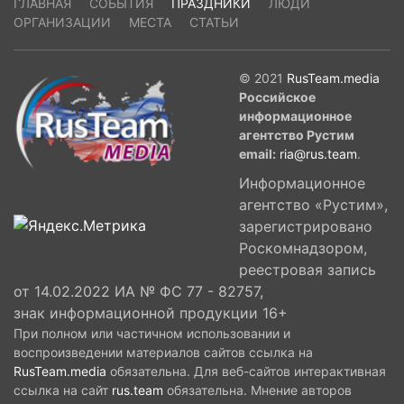
ГЛАВНАЯ
СОБЫТИЯ
ПРАЗДНИКИ
ЛЮДИ
ОРГАНИЗАЦИИ
МЕСТА
СТАТЬИ
© 2021
RusTeam.media
Российское
информационное
агентство Рустим
email:
ria@rus.team
.
Информационное
агентство «Рустим»,
зарегистрировано
Роскомнадзором,
реестровая запись
от 14.02.2022 ИА № ФС 77 - 82757,
знак информационной продукции 16+
При полном или частичном использовании и
воспроизведении материалов сайтов ссылка на
RusTeam.media
обязательна. Для веб-сайтов интерактивная
ссылка на сайт
rus.team
обязательна. Мнение авторов