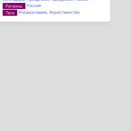
Россия
Регионы
#православие
,
#христианство
Теги