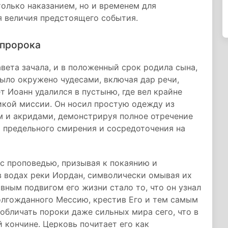
только наказанием, но и временем для
я величия предстоящего события.
 пророка
вета зачала, и в положенный срок родила сына,
ыло окружено чудесами, включая дар речи,
т Иоанн удалился в пустыню, где вел крайне
ликой миссии. Он носил простую одежду из
 и акридами, демонстрируя полное отречение
м предельного смирения и сосредоточения на
с проповедью, призывая к покаянию и
в водах реки Иордан, символически омывая их
авным подвигом его жизни стало то, что он узнал
долгожданного Мессию, крестив Его и тем самым
обличать пороки даже сильных мира сего, что в
 кончине. Церковь почитает его как