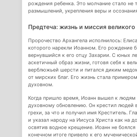
рождения ребенка. Это молчание стало не 
размышлений, укрепления веры и осознани
Предтеча: жизнь и миссия великого
Пророчество Архангела исполнилось: Елиса
которого нарекли Иоанном. Его рождение б
вернувшийся к его отцу Захарии. С юных ле
аскетичный образ жизни, готовя себя к ве
верблюжьей шерсти и питался диким медом
от мирских благ. Его жизнь стала примеро
духовном.
Когда пришло время, Иоанн вышел к людям 
духовному обновлению. Он крестил людей 
грехи, за что и получил имя Креститель. Гл
и указал народу на Иисуса Христа как на 
освятив водное крещение. Иоанн не боялся 
конечном итоге привело к его мученической