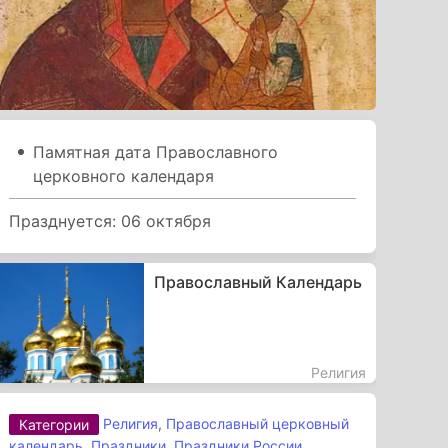
Памятная дата Православного
церковного календаря
Празднуется: 06 октября
Православный Календарь
Религия
Религия
,
Православный церковный
Категории
календарь
,
Праздники
,
Праздники России