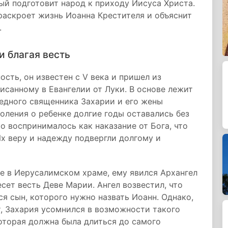
ый подготовит народ к приходу Иисуса Христа.
раскроет жизнь Иоанна Крестителя и объяснит
.
и благая весть
сть, он известен с V века и пришел из
исанному в Евангелии от Луки. В основе лежит
едного священника Захарии и его жены
оления о ребенке долгие годы оставались без
то воспринималось как наказание от Бога, что
х веру и надежду подвергли долгому и
е в Иерусалимском храме, ему явился Архангел
сет весть Деве Марии. Ангел возвестил, что
я сын, которого нужно назвать Иоанн. Однако,
, Захария усомнился в возможности такого
которая должна была длиться до самого