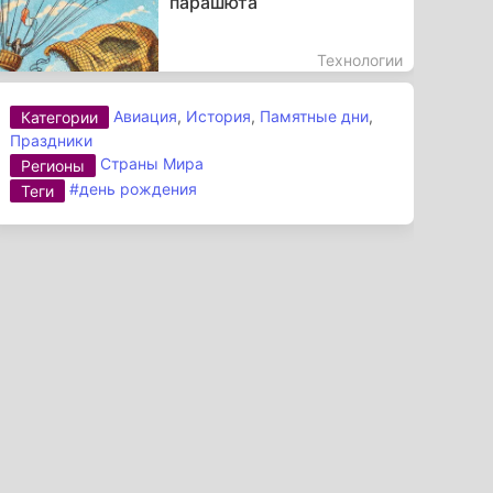
парашюта
Технологии
Авиация
,
История
,
Памятные дни
,
Категории
Праздники
Страны Мира
Регионы
#день рождения
Теги