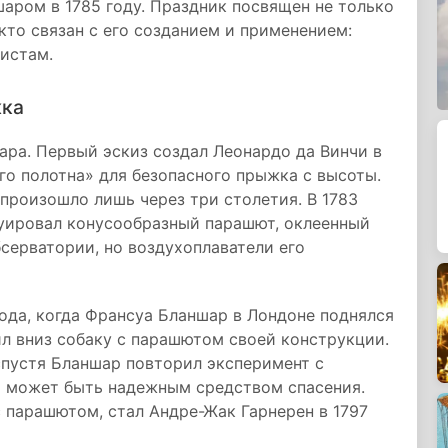
аром в 1785 году. Праздник посвящен не только
кто связан с его созданием и применением:
истам.
жка
ра. Первый эскиз создал Леонардо да Винчи в
го полотна» для безопасного прыжка с высоты.
произошло лишь через три столетия. В 1783
уировал конусообразный парашют, оклеенный
бсерватории, но воздухоплаватели его
ода, когда Франсуа Бланшар в Лондоне поднялся
л вниз собаку с парашютом своей конструкции.
пустя Бланшар повторил эксперимент с
т может быть надежным средством спасения.
 парашютом, стал Андре-Жак Гарнерен в 1797