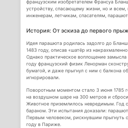
французским изобретателем Франсуа Бланш
устройству, спасающему жизни, но и всем, 
инженерам, летчикам, спасателям, парашют
История: От эскиза до первого пры
Идея парашюта родилась задолго до Бланша
1483 году, описав «шатёр из накрахмаленно
Однако практическое воплощение замысла 
году французский физик Ленорман сконстр
бумагой, и даже прыгнул с ним с балкона о
игнорировали.
Поворотным моментом стало 3 июня 1785 г
на воздушном шаре на 300 метров и сброси
Животное приземлилось невредимым. Год с
бараном. Эти испытания доказали: парашю
Первым человеком, рискнувшим прыгнуть с
году в Париже.