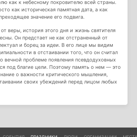
лю как к небесному покровителю всей страны.
осто как историческая памятная дата, а как
реходящее значение его подвига.
от веры, история этого дня и жизнь святителя
сны. Он предстает не как отстраненный от
лектуал и борец за идеи. В его лице мы видим
ипиальности в отстаивании того, что он считал
 о вечной проблеме появления псевдодуховных
ся под благие цели. Поэтому память о нем — это
инание о важности критического мышления,
стаивании своих убеждений перед лицом любых
СОБЫТИЯ
ПРАЗДНИКИ
ЛЮДИ
ОРГАНИЗАЦИИ
МЕСТ