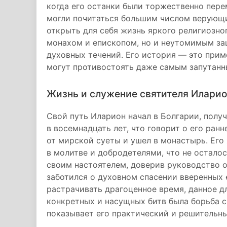
когда его останки были торжественно пере
могли почитаться большим числом верующи
открыть для себя жизнь яркого религиозног
монахом и епископом, но и неутомимым за
духовных течений. Его история — это приме
могут противостоять даже самым запутан
Жизнь и служение святителя Илари
Свой путь Иларион начал в Болгарии, полу
в восемнадцать лет, что говорит о его ран
от мирской суеты и ушел в монастырь. Его
в молитве и добродетелями, что не осталос
своим настоятелем, доверив руководство 
заботился о духовном спасении вверенных 
растрачивать драгоценное время, данное дл
конкретных и насущных битв была борьба с
показывает его практический и решительны