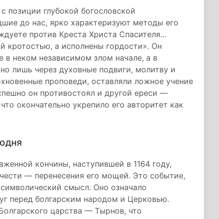
 с позиции глубокой богословской
дшие до нас, ярко характеризуют методы его
ждуете против Креста Христа Спасителя...
 кротостью, а исполнены гордости». Он
е в неком независимом злом начале, а в
но лишь через духовные подвиги, молитву и
охновенные проповеди, оставляли ложное учение
спешно он противостоял и другой ереси —
что окончательно укрепило его авторитет как
годня
аженной кончины, наступившей в 1164 году,
чести — перенесения его мощей. Это событие,
 символический смысл. Оно означало
луг перед болгарским народом и Церковью.
Болгарского царства — Тырнов, что