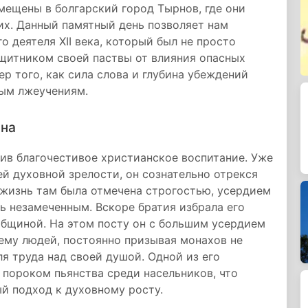
мещены в болгарский город Тырнов, где они
х. Данный памятный день позволяет нам
о деятеля XII века, который был не просто
щитником своей паствы от влияния опасных
р того, как сила слова и глубина убеждений
ным лжеучениям.
она
чив благочестивое христианское воспитание. Уже
ней духовной зрелости, он сознательно отрекся
 жизнь там была отмечена строгостью, усердием
ь незамеченным. Вскоре братия избрала его
общиной. На этом посту он с большим усердием
ему людей, постоянно призывая монахов не
я труда над своей душой. Одной из его
 пороком пьянства среди насельников, что
й подход к духовному росту.