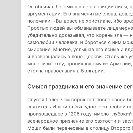
Он обличал богомилов не с позиции силы, а
аргументации. Его знаменитые слова, доше
полемики: «Вы вовсе не христиане, ибо вра
Простых людей вы обманываете лицемерной
убедительно доказывал, что корень зла — н
самолюбии человека, и бороться с ним мож
смирение. Многие, услышав его ясные и вд
и возвращались в лоно Церкви. Столь же у
монофизитству, проникавшему из Армении, 
столпа православия в Болгарии.
Смысл праздника и его значение се
Спустя более чем сорок лет после своей бл
святитель Иларион был удостоен особой по
произошедшее в 1206 году, имело глубокий
всенародное признание его святости и зас
Мощи были перенесены в столицу Второго 