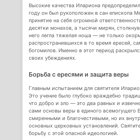
Высокие качества Илариона предопределил
году он был рукоположен в сан епископа Ме
принятие на себя огромной ответственности
десятки монахов, а тысячи мирян, столкн
него легла тяжелая ноша — не только окор
распространившихся в то время ересей, са
богомилов. Именно в этот период раскрылся
своих убеждениях.
Борьба с ересями и защита веры
Главным испытанием для святителя Иларио
Это учение было глубоко враждебно традиц
что добро и зло — это два равных и извеч
сами основы веры в единого всемогущего Б
смиренными и благочестивыми, но их внутр
основных церковных установлений. Святите
борьбу с этой опасной идеологией.