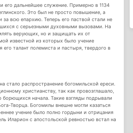
и его дальнейшее служение. Примерно в 1134
глинского. Это был не просто повышение, а
 за всю епархию. Теперь его паствой стали не
увшихся с серьезными духовными вызовами. На
млять верующих, но и защищать их от
мой известной из которых было учение
 его талант полемиста и пастыря, твердого в
на стало распространение богомильской ереси.
ионному христианству, так как провозглашало,
но борющихся начала. Такие взгляды подрывали
ога-Творца. Богомилы внешне могли казаться
еннее учение было полно гордыни и отрицания
ль Иларион с апостольской ревностью встал на