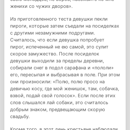
женихи со чужих дворов».
Из приготовленного теста девушки пекли
пироги, которые затем съедали на посиделках
с другими незамужними подругами.
Считалось, что если девушка попробует
пирог, испеченный не ею самой, это сулит
скорое замужество. После посиделок
девушки выходили за пределы деревни,
собирали снег в подол сарафана и «пололи»
его, пересыпая и выбрасывая в поле. При этом
они произносили: «Полю, полю просо на
девичью косу, где мой женишок, там, собачка,
взвой, подай свой голосок». Если после этих
слов слышался лай собаки, это считалось
добрым знаком, предвещающим скорую
свадьбу.
Кроме того, в этот день крестьяне наблюдали