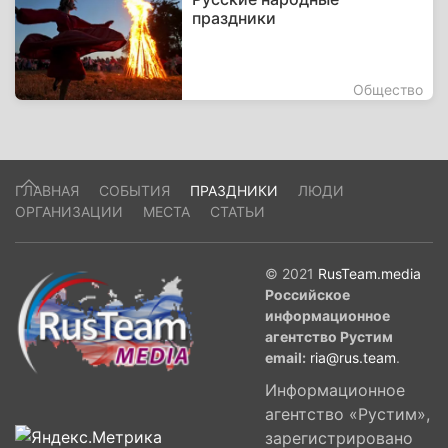
праздники
Общество
ГЛАВНАЯ
СОБЫТИЯ
ПРАЗДНИКИ
ЛЮДИ
ОРГАНИЗАЦИИ
МЕСТА
СТАТЬИ
© 2021
RusTeam.media
Российское
информационное
агентство Рустим
email:
ria@rus.team
.
Информационное
агентство «Рустим»,
зарегистрировано