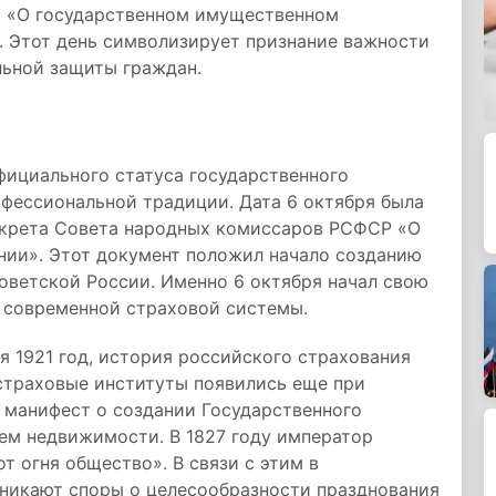
ет «О государственном имущественном
. Этот день символизирует признание важности
льной защиты граждан.
фициального статуса государственного
офессиональной традиции. Дата 6 октября была
декрета Совета народных комиссаров РСФСР «О
ии». Этот документ положил начало созданию
оветской России. Именно 6 октября начал свою
 современной страховой системы.
я 1921 год, история российского страхования
 страховые институты появились еще при
ла манифест о создании Государственного
ем недвижимости. В 1827 году император
т огня общество». В связи с этим в
никают споры о целесообразности празднования