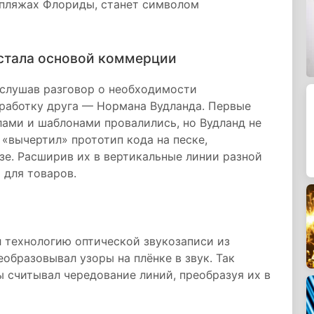
а пляжах Флориды, станет символом
е стала основой коммерции
дслушав разговор о необходимости
зработку друга — Нормана Вудланда. Первые
ами и шаблонами провалились, но Вудланд не
 «вычертил» прототип кода на песке,
зе. Расширив их в вертикальные линии разной
 для товаров.
 технологию оптической звукозаписи из
еобразовывал узоры на плёнке в звук. Так
 считывал чередование линий, преобразуя их в