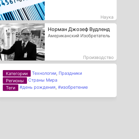
Наука
Норман Джозеф Вудленд
Американский Изобретатель
Производство
Технологии
,
Праздники
Категории
Страны Мира
Регионы
#день рождения
,
#изобретение
Теги