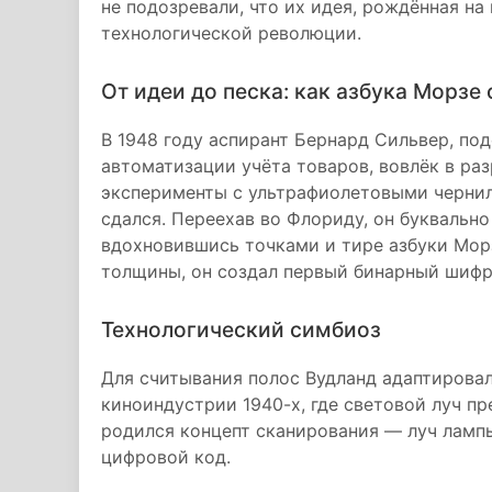
не подозревали, что их идея, рождённая н
технологической революции.
От идеи до песка: как азбука Морз
В 1948 году аспирант Бернард Сильвер, по
автоматизации учёта товаров, вовлёк в ра
эксперименты с ультрафиолетовыми чернил
сдался. Переехав во Флориду, он буквально
вдохновившись точками и тире азбуки Мор
толщины, он создал первый бинарный шифр
Технологический симбиоз
Для считывания полос Вудланд адаптировал
киноиндустрии 1940-х, где световой луч пр
родился концепт сканирования — луч лампы
цифровой код.