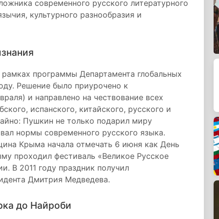
ложника современного русского литературного
зычия, культурного разнообразия и
изнания
в рамках программы Департамента глобальных
оду. Решение было приурочено к
раля) и направлено на чествование всех
ского, испанского, китайского, русского и
чайно: Пушкин не только подарил миру
вал нормы современного русского языка.
бщина Крыма начала отмечать 6 июня как День
рыму проходил фестиваль «Великое Русское
. В 2011 году праздник получил
зидента Дмитрия Медведева.
рка до Найроби