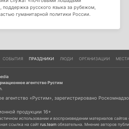
чики служат «почтовыми лошадьми
, поддержка русского языка за рубежом,
частью гуманитарной политики России.
СОБЫТИЯ
ПРАЗДНИКИ
ЛЮДИ
ОРГАНИЗАЦИИ
МЕСТ
edia
рмационное агентство Рустим
m
.
 агентство «Рустим», зарегистрировано Роскомнадзор
ионной продукции 16+
астичном использовании и воспроизведении материалов сайтов
вная ссылка на сайт
rus.team
обязательна. Мнение авторов публ