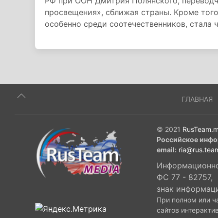
РФ при ООН Дмитрия Полянского, перевод
просвещения», сближая страны. Кроме того
особенно среди соотечественников, стала 
ГЛАВНАЯ
© 2021
RusTeam.m
Российское инфо
email:
ria@rus.tea
Информационное
ФС 77 - 82757,
знак информац
При полном или ч
сайтов интеракти