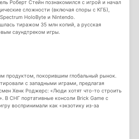
тель Роберт Стейн познакомился с игрой и начал
дические сложности (включая споры с КГБ),
Spectrum HoloByte и Nintendo.
ошлась тиражом 35 млн копий, а русская
овым саундтреком игры.
ым продуктом, покорившим глобальный рынок.
стировали с западными играми, предлагая
смен Хенк Роджерс: «Люди хотят что-то строить
». В СНГ портативные консоли Brick Game с
игру воспринимали как «экзотику из-за