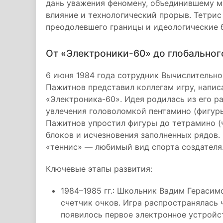
дань уважения феномену, объединившему м
влияние и технологический прорыв. Тетрис
преодолевшего границы и идеологические 
От «Электроники-60» до глобально
6 июня 1984 года сотрудник Вычислительн
Пажитнов представил коллегам игру, напис
«Электроника-60». Идея родилась из его р
увлечения головоломкой пентамино (фигуры
Пажитнов упростил фигуры до тетрамино (ч
блоков и исчезновения заполненных рядов.
«теннис» — любимый вид спорта создателя
Ключевые этапы развития:
1984–1985 гг.: Школьник Вадим Герасим
счетчик очков. Игра распространялась 
появилось первое электронное устройст