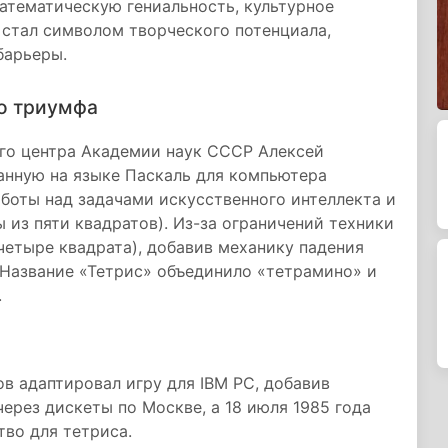
атематическую гениальность, культурное
 стал символом творческого потенциала,
барьеры.
го триумфа
ого центра Академии наук СССР Алексей
анную на языке Паскаль для компьютера
аботы над задачами искусственного интеллекта и
 из пяти квадратов). Из-за ограничений техники
етыре квадрата), добавив механику падения
 Название «Тетрис» объединило «тетрамино» и
.
ов адаптировал игру для IBM PC, добавив
через дискеты по Москве, а 18 июля 1985 года
во для тетриса.