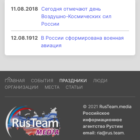
11.08.2018
Сегодня отмечают день
Воздушно-Космических сил
России
12.08.1912
В России сформирована военная
авиация
ГЛАВНАЯ
СОБЫТИЯ
ПРАЗДНИКИ
ЛЮДИ
ОРГАНИЗАЦИИ
МЕСТА
СТАТЬИ
© 2021
RusTeam.media
Российское
информационное
агентство Рустим
email:
ria@rus.team
.