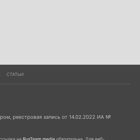
А
СТАТЬИ
ом, реестровая запись от 14.02.2022 ИА №
 ссылка на
RusTeam.media
обязательна. Для веб-