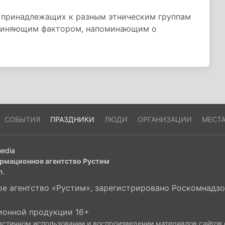
, принадлежащих к разным этническим группам
ъединяющим фактором, напоминающим о
СОБЫТИЯ
ПРАЗДНИКИ
ЛЮДИ
ОРГАНИЗАЦИИ
МЕСТ
edia
рмационное агентство Рустим
m
.
 агентство «Рустим», зарегистрировано Роскомнадзор
ионной продукции 16+
астичном использовании и воспроизведении материалов сайтов