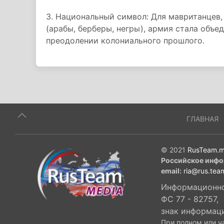
3. Национальный символ: Для мавританцев
(арабы, берберы, негры), армия стала об
преодолении колониального прошлого.
ГЛАВНАЯ
© 2021
RusTeam.m
Российское инфо
email:
ria@rus.tea
Информационное
ФС 77 - 82757,
знак информац
При полном или ч