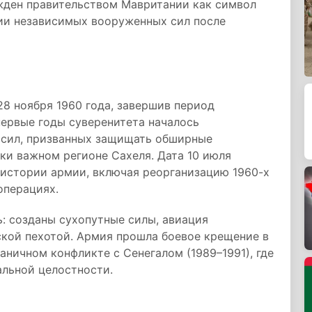
ежден правительством Мавритании как символ
нии независимых вооруженных сил после
8 ноября 1960 года, завершив период
первые годы суверенитета началось
сил, призванных защищать обширные
ски важном регионе Сахеля. Дата 10 июля
 истории армии, включая реорганизацию 1960-х
операциях.
ь: созданы сухопутные силы, авиация
ской пехотой. Армия прошла боевое крещение в
раничном конфликте с Сенегалом (1989–1991), где
альной целостности.