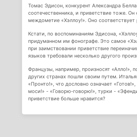
Томас Эдисон, конкурент Александра Белла
соотечественника, и приветствие тоже. Он
междометие «Хэллоу!». Оно соответствует 
Кстати, по воспоминаниям Эдисона, «Хэлло
придуманном им фонографе. Это самое «Хэл
при заимствовании приветствие переиначи
языков требовали несколько другого произ
Французы, например, произносят «Алло!», по
других странах пошли своим путем. Итальян
«Пронто!», что дословно означает «Готов!»,
моси!» - «Говорю-говорю!», турки - «Эфенд
приветствие больше нравится?