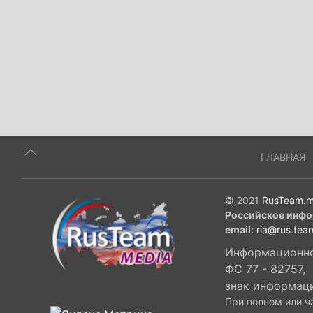
ГЛАВНАЯ
© 2021
RusTeam.m
Российское инфо
email:
ria@rus.tea
Информационное
ФС 77 - 82757,
знак информац
При полном или ч