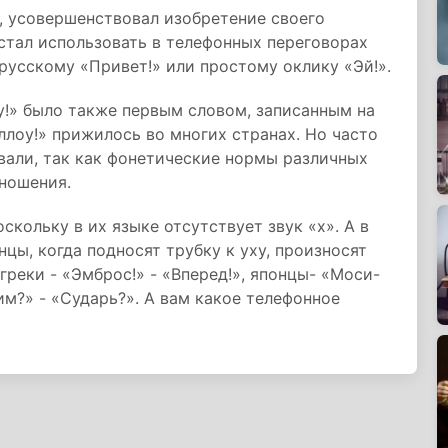
, усовершенствовал изобретение своего
 стал использовать в телефонных переговорах
русскому «Привет!» или простому оклику «Эй!».
у!» было также первым словом, записанным на
лоу!» прижилось во многих странах. Но часто
вали, так как фонетические нормы различных
ношения.
скольку в их языке отсутствует звук «х». А в
цы, когда подносят трубку к уху, произносят
 греки - «Эмброс!» - «Вперед!», японцы- «Моси-
им?» - «Сударь?». А вам какое телефонное