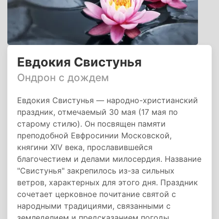
Евдокия Свистунья
Ондрон с дождем
Евдокия Свистунья — народно-христианский
праздник, отмечаемый 30 мая (17 мая по
старому стилю). Он посвящен памяти
преподобной Евфросинии Московской,
княгини XIV века, прославившейся
благочестием и делами милосердия. Название
"Свистунья" закрепилось из-за сильных
ветров, характерных для этого дня. Праздник
сочетает церковное почитание святой с
народными традициями, связанными с
земледелием и предсказанием погоды.