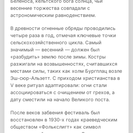
Беленоса, кельтского бога солнца, чьи
весенние торжества совпадали с
астрономическим равноденствием.
В древности огненные обряды проводились
четыре раза в год, отмечая ключевые точки
сельскохозяйственного цикла. Самый
значимый — весенний — должен был
«разбудить» землю после зимы. Костры
разжигали на возвышенностях, считавшихся
местами силы, таких как холм Бургплац возле
Эш-сюр-Альзетт. С приходом христианства в
V веке ритуал адаптировали: огни стали
ассоциироваться с очищением от грехов, а
дату сместили на начало Великого поста.
После веков забвения фестиваль был
восстановлен в 1930-х годах краеведческим
обществом «Фолькслигт» как символ