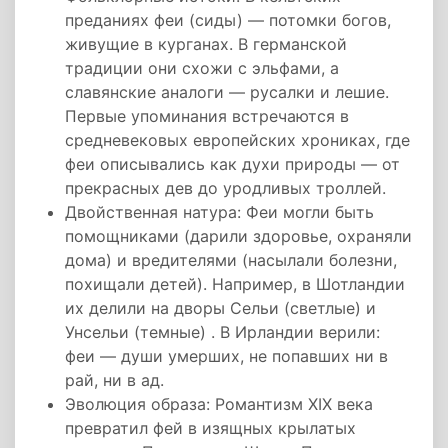
преданиях феи (сиды) — потомки богов,
живущие в курганах. В германской
традиции они схожи с эльфами, а
славянские аналоги — русалки и лешие.
Первые упоминания встречаются в
средневековых европейских хрониках, где
феи описывались как духи природы — от
прекрасных дев до уродливых троллей.
Двойственная натура: Феи могли быть
помощниками (дарили здоровье, охраняли
дома) и вредителями (насылали болезни,
похищали детей). Например, в Шотландии
их делили на дворы Сельи (светлые) и
Унсельи (темные) . В Ирландии верили:
феи — души умерших, не попавших ни в
рай, ни в ад.
Эволюция образа: Романтизм XIX века
превратил фей в изящных крылатых