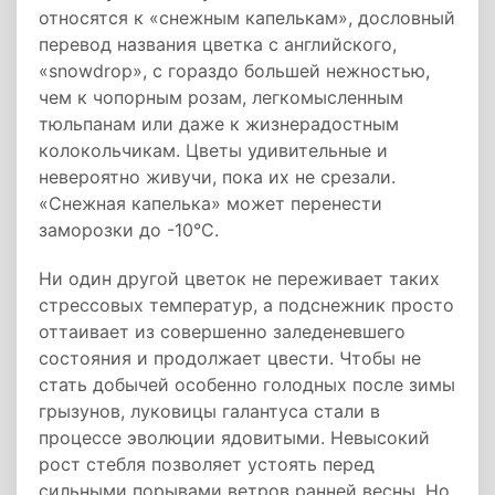
относятся к «снежным капелькам», дословный
перевод названия цветка с английского,
«snowdrop», с гораздо большей нежностью,
чем к чопорным розам, легкомысленным
тюльпанам или даже к жизнерадостным
колокольчикам. Цветы удивительные и
невероятно живучи, пока их не срезали.
«Снежная капелька» может перенести
заморозки до -10°С.
Ни один другой цветок не переживает таких
стрессовых температур, а подснежник просто
оттаивает из совершенно заледеневшего
состояния и продолжает цвести. Чтобы не
стать добычей особенно голодных после зимы
грызунов, луковицы галантуса стали в
процессе эволюции ядовитыми. Невысокий
рост стебля позволяет устоять перед
сильными порывами ветров ранней весны. Но