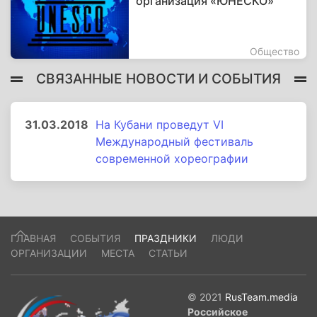
организация «ЮНЕСКО»
Общество
СВЯЗАННЫЕ НОВОСТИ И СОБЫТИЯ
31.03.2018
На Кубани проведут VI
Международный фестиваль
современной хореографии
ГЛАВНАЯ
СОБЫТИЯ
ПРАЗДНИКИ
ЛЮДИ
ОРГАНИЗАЦИИ
МЕСТА
СТАТЬИ
© 2021
RusTeam.media
Российское