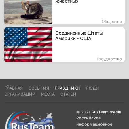
животных
Общество
Соединенные Штаты
Америки - США
Государство
ГЛАВНАЯ
СОБЫТИЯ
ПРАЗДНИКИ
ЛЮДИ
ОРГАНИЗАЦИИ
МЕСТА
СТАТЬИ
© 2021
RusTeam.media
Российское
информационное