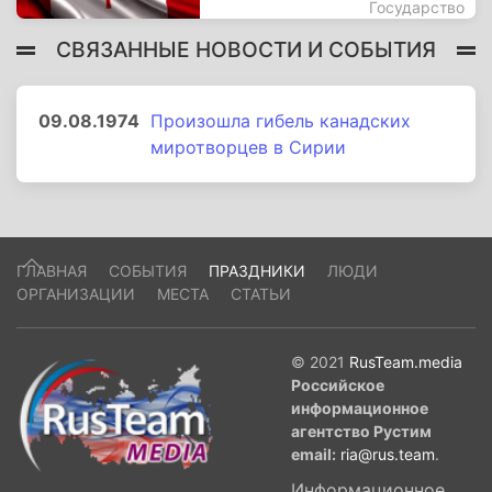
Государство
СВЯЗАННЫЕ НОВОСТИ И СОБЫТИЯ
09.08.1974
Произошла гибель канадских
миротворцев в Сирии
ГЛАВНАЯ
СОБЫТИЯ
ПРАЗДНИКИ
ЛЮДИ
ОРГАНИЗАЦИИ
МЕСТА
СТАТЬИ
© 2021
RusTeam.media
Российское
информационное
агентство Рустим
email:
ria@rus.team
.
Информационное