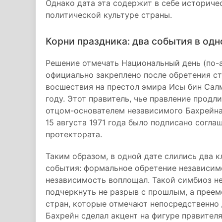
Однако дата эта содержит в себе историче
политической культуре страны.
Корни праздника: два события в одн
Решение отмечать Национальный день (по-арабски: العيد الوطني) именно 1
официально закреплено после обретения ст
восшествия на престол эмира Исы бин Салм
году. Этот правитель, чье правление продл
отцом-основателем независимого Бахрейна:
15 августа 1971 года было подписано согл
протектората.
Таким образом, в одной дате слились два 
события: формальное обретение независимо
независимость воплощал. Такой симбиоз н
подчеркнуть не разрыв с прошлым, а преем
стран, которые отмечают непосредственно 
Бахрейн сделал акцент на фигуре правител