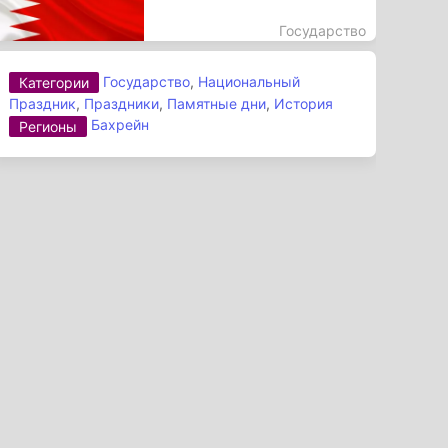
Государство
Государство
,
Национальный
Категории
Праздник
,
Праздники
,
Памятные дни
,
История
Бахрейн
Регионы