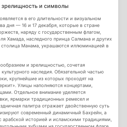
, зрелищность и символы
является в его длительности и визуальном
а дня — 16 и 17 декабря, которые в стране
ржеств, наряду с государственным флагом,
ля Хамада, наследного принца Салмана и других
о столица Манама, украшаются иллюминацией в
ообразием и зрелищностью, сочетая
 культурного наследия. Обязательной частью
ки, крупнейшие из которых проходят на
еркит». Улицы наполняются концертами,
цами. Отдельное внимание уделяется
вки, ярмарки традиционных ремесел и
аздничная палитра отражает двойственную суть
лизируют современный динамичный Бахрейн, а
с арабской историей и исламскими традициями,
еугольными зубцами на государственном флаге.