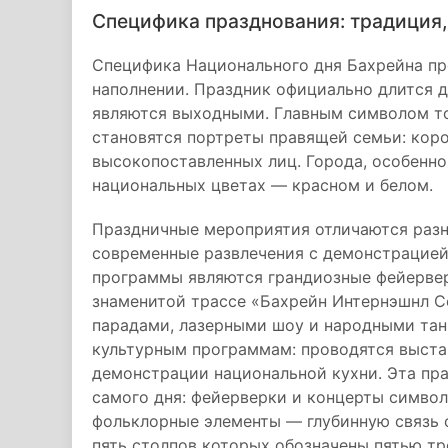
Специфика празднования: традиция
Специфика Национального дня Бахрейна про
наполнении. Праздник официально длится дв
являются выходными. Главным символом то
становятся портреты правящей семьи: коро
высокопоставленных лиц. Города, особенн
национальных цветах — красном и белом.
Праздничные мероприятия отличаются разн
современные развлечения с демонстрацией
программы являются грандиозные фейервер
знаменитой трассе «Бахрейн Интернэшнл С
парадами, лазерными шоу и народными тан
культурным программам: проводятся выста
демонстрации национальной кухни. Эта пр
самого дня: фейерверки и концерты симво
фольклорные элементы — глубинную связь 
пять столпов которых обозначены пятью тр