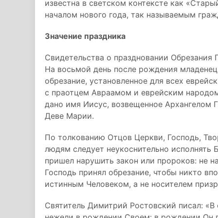
известна в светском контексте как «Старый
началом нового года, так называемым гра
Значение праздника
Свидетельства о праздновании Обрезания Г
На восьмой день после рождения младенец 
обрезание, установленное для всех еврейс
с праотцем Авраамом и еврейским народом
дано имя Иисус, возвещенное Архангелом 
Деве Марии.
По толкованию Отцов Церкви, Господь, Твор
людям следует неукоснительно исполнять Б
пришел нарушить закон или пророков: не на
Господь принял обрезание, чтобы никто впо
истинным Человеком, а не носителем призр
Святитель Димитрий Ростовский писал: «В
нежели в рождении Своем: в рождении Он п