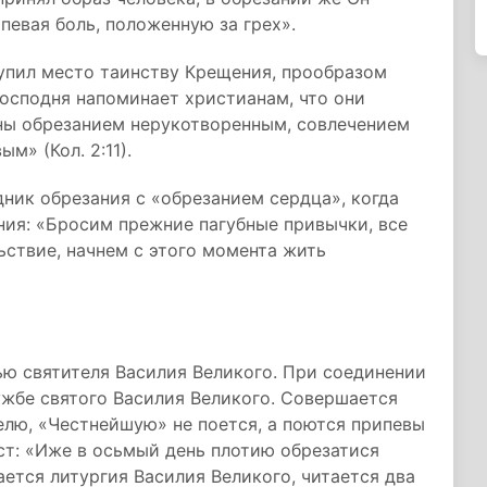
певая боль, положенную за грех».
упил место таинству Крещения, прообразом
Господня напоминает христианам, что они
аны обрезанием нерукотворенным, совлечением
м» (Кол. 2:11).
ник обрезания с «обрезанием сердца», когда
ния: «Бросим прежние пагубные привычки, все
ьствие, начнем с этого момента жить
ью святителя Василия Великого. При соединении
ужбе святого Василия Великого. Совершается
елю, «Честнейшую» не поется, а поются припевы
ст: «Иже в осьмый день плотию обрезатися
ется литургия Василия Великого, читается два