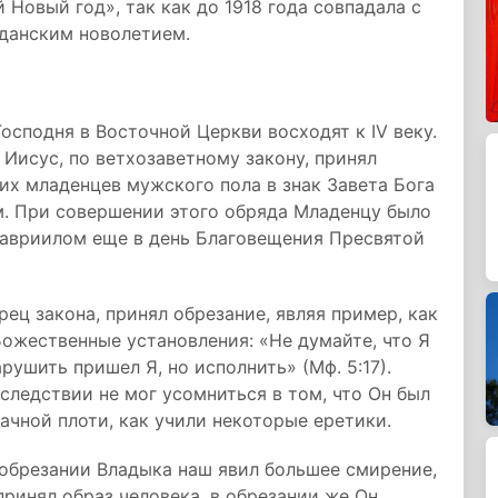
 Новый год», так как до 1918 года совпадала с
жданским новолетием.
осподня в Восточной Церкви восходят к IV веку.
Иисус, по ветхозаветному закону, принял
ких младенцев мужского пола в знак Завета Бога
. При совершении этого обряда Младенцу было
Гавриилом еще в день Благовещения Пресвятой
ец закона, принял обрезание, являя пример, как
ожественные установления: «Не думайте, что Я
рушить пришел Я, но исполнить» (Мф. 5:17).
следствии не мог усомниться в том, что Он был
ачной плоти, как учили некоторые еретики.
 обрезании Владыка наш явил большее смирение,
ринял образ человека, в обрезании же Он