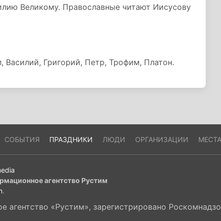
силию Великому. Православные читают Иисусову
, Василий, Григорий, Петр, Трофим, Платон.
СОБЫТИЯ
ПРАЗДНИКИ
ЛЮДИ
ОРГАНИЗАЦИИ
МЕСТ
edia
рмационное агентство Рустим
m
.
 агентство «Рустим», зарегистрировано Роскомнадзор