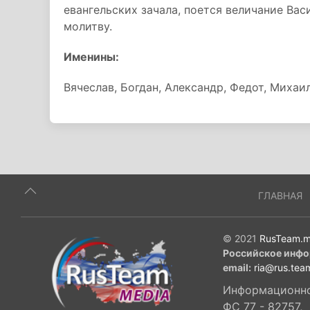
евангельских зачала, поется величание Ва
молитву.
Именины:
Вячеслав, Богдан, Александр, Федот, Михаил
ГЛАВНАЯ
© 2021
RusTeam.m
Российское инфо
email:
ria@rus.tea
Информационное
ФС 77 - 82757,