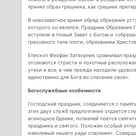
принял образ грешника, как грешник претер
В новозаветное время обряд обрезания уст
которого он являлся. Праздник Обрезания 
вступили в Новый Завет с Богом и «обрез
греховного тела плоти, обрезанием Христовы
Епископ Феофан Затворник сравнивал празд
отсекаются страсти и похотные расположе
утехи и все, в чем прежде находили удовол
единственно для Бога во спасение свое».
Богослужебные особенности
Господский праздник, соединяется с памят
этих двух служб предпочтение отдается сл
всенощное бдение, полиелей поется святит
праздника и святого. Положен особый отпу
изволивый нашего ради спасения». Соверша