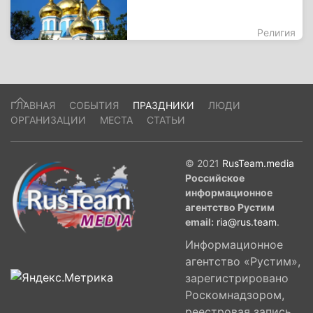
Религия
ГЛАВНАЯ
СОБЫТИЯ
ПРАЗДНИКИ
ЛЮДИ
ОРГАНИЗАЦИИ
МЕСТА
СТАТЬИ
© 2021
RusTeam.media
Российское
информационное
агентство Рустим
email:
ria@rus.team
.
Информационное
агентство «Рустим»,
зарегистрировано
Роскомнадзором,
реестровая запись