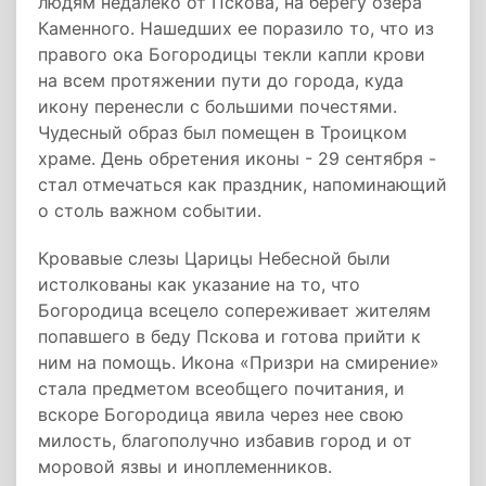
людям недалеко от Пскова, на берегу озера
Каменного. Нашедших ее поразило то, что из
правого ока Богородицы текли капли крови
на всем протяжении пути до города, куда
икону перенесли с большими почестями.
Чудесный образ был помещен в Троицком
храме. День обретения иконы - 29 сентября -
стал отмечаться как праздник, напоминающий
о столь важном событии.
Кровавые слезы Царицы Небесной были
истолкованы как указание на то, что
Богородица всецело сопереживает жителям
попавшего в беду Пскова и готова прийти к
ним на помощь. Икона «Призри на смирение»
стала предметом всеобщего почитания, и
вскоре Богородица явила через нее свою
милость, благополучно избавив город и от
моровой язвы и иноплеменников.