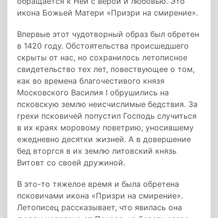
обращается к Ней с верой и любовью. Это
икона Божьей Матери «Призри на смирение».
Впервые этот чудотворный образ был обретен
в 1420 году. Обстоятельства происшедшего
скрыты от нас, но сохранилось летописное
свидетельство тех лет, повествующее о том,
как во времена благочестивого князя
Московского Василия I обрушились на
псковскую землю неисчислимые бедствия. За
грехи псковичей попустил Господь случиться
в их краях моровому поветрию, уносившему
ежедневно десятки жизней. А в довершение
бед вторгся в их землю литовский князь
Витовт со своей дружиной.
В это-то тяжелое время и была обретена
псковичами икона «Призри на смирение».
Летописец рассказывает, что явилась она