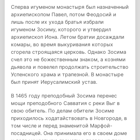
Сперва игуменом монастыря был назначенный
архиепископом Павел, потом Феодосий и
лишь после их ухода братья избрали
игуменом Зосиму, которого и утвердил
архиепископ Иона. Летом братии досаждали
комары, во время выкуривания которых
сгорела строящаяся церковь. Однако Зосима
счел это не божественным знаком, а кознями
дьявола и повелел продолжать строительство
Успенского храма и трапезной. В монастыре
был принят Иерусалимский устав.
В 1465 году преподобный Зосима перенес
мощи преподобного Савватия с реки Выг в
свою обитель. По делам обители Зосиме
приходилось ходатайствовать в Новгороде, в
том числе и перед знаменитой Марфой-
посадницей. Она принимала его в своем доме