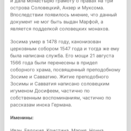
и дала монастырю грамоту о правах на три
острова Соловецкий, Анзер и Муксома.
Впоследствии появилось мнение, что данный
документ не мог быть выдан Марфой, а
является подделкой соловецких монахов.
Зосима умер в 1478 году, канонизован
церковным собором 1547 года и тогда же ему
была написана служба. Его мощи 21 августа
1566 года были перенесены в придел
соборного храма, посвященный преподобному
Зосиме и Савватию. Житие преподобного
Зосимы и Савватия написано соловецким
игуменом Досифеем, частично по
собственным воспоминаниям, частично по
рассказам инока Германа.
Именины:
Иван, Евдокия, Кристина, Мария, Нонна,