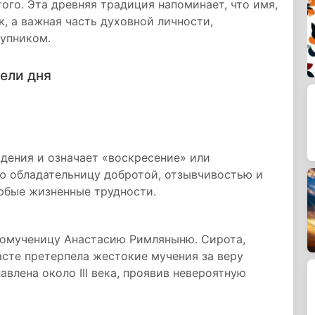
ого. Эта древняя традиция напоминает, что имя,
к, а важная часть духовной личности,
тупником.
ели дня
дения и означает «воскресение» или
ою обладательницу добротой, отзывчивостью и
юбые жизненные трудности.
номученицу Анастасию Римляныню. Сирота,
асте претерпела жестокие мучения за веру
авлена около III века, проявив невероятную