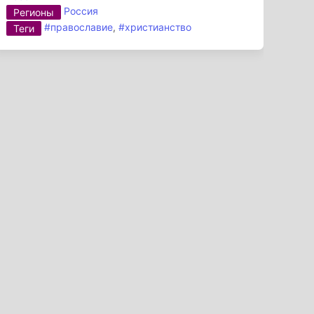
Россия
Регионы
#православие
,
#христианство
Теги