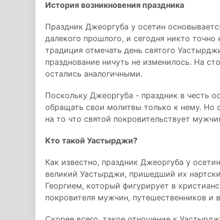
История возникновения праздника
Праздник Джеоргуба у осетин основывается
далекого прошлого, и сегодня никто точно 
традиция отмечать день святого Уастырджи
празднование ничуть не изменилось. На ст
остались аналогичными.
Поскольку Джеоргуба - праздник в честь ос
обращать свои молитвы только к нему. Но 
на то что святой покровительствует мужчи
Кто такой Уастырджи?
Как известно, праздник Джеоргуба у осети
великий Уастырджи, пришедший их нартски
Георгием, который фигурирует в христианс
покровителя мужчин, путешественников и в
Скорее всего, такое отношение к Уастырдж