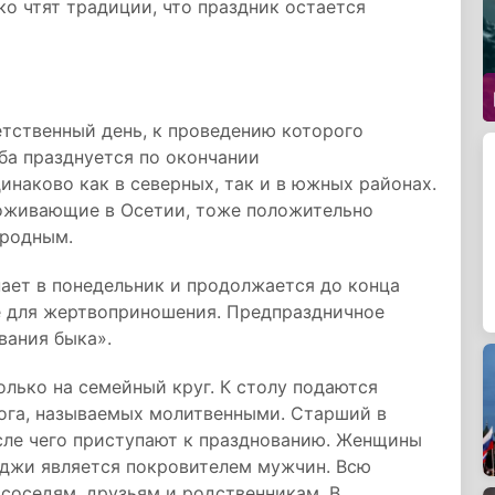
ко чтят традиции, что праздник остается
тственный день, к проведению которого
ба празднуется по окончании
инаково как в северных, так и в южных районах.
роживающие в Осетии, тоже положительно
 родным.
пает в понедельник и продолжается до конца
е для жертвоприношения. Предпраздничное
вания быка».
лько на семейный круг. К столу подаются
рога, называемых молитвенными. Старший в
сле чего приступают к празднованию. Женщины
рджи является покровителем мужчин. Всю
 соседям, друзьям и родственникам. В