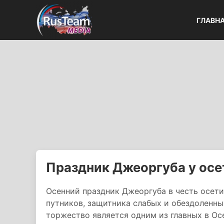
ГЛАВН
Праздник Джеоргуба у осе
Осенний праздник Джеоргуба в честь осет
путников, защитника слабых и обездоленных
торжество является одним из главных в Ос