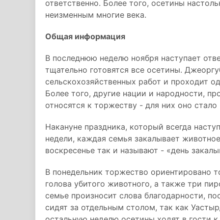
ответственно. Более того, осетины настоль
неизменным многие века.
Общая информация
В последнюю неделю ноября наступает отве
тщательно готовятся все осетины. Джеоргу
сельскохозяйственных работ и проходит од
Более того, другие нации и народности, п
относятся к торжеству - для них оно стало
Накануне праздника, который всегда насту
недели, каждая семья закалывает животно
воскресенье так и называют - «день закалы
В понедельник торжество ориентировано то
голова убитого животного, а также три пи
семье произносит слова благодарности, по
сидят за отдельным столом, так как Уасты
остальную неделю осетины ходят в гости к